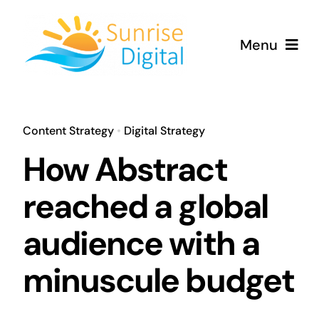
Skip
to
Menu
content
Home
Content Strategy
•
Digital Strategy
Services
How Abstract
Contact
reached a global
audience with a
minuscule budget