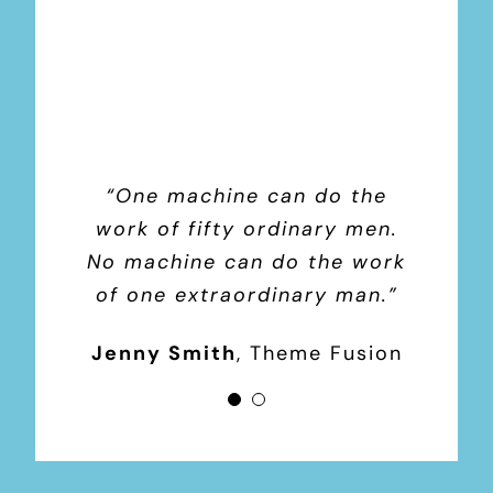
“One machine can do the
“Technology made large
populations possible; large
work of fifty ordinary men.
No machine can do the work
populations now make
of one extraordinary man.”
technology indispensable.”
Jenny Smith
Hannah Vermont
,
Theme Fusion
Theme
Fusion